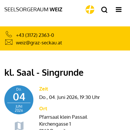
SEELSORGERAUM
WEIZ
+43 (3172) 2363-0
weiz@graz-seckau.at
kl. Saal - Singrunde
Zeit
Do.
04
Do., 04. Juni 2026,
19:30 Uhr
JUNI
Ort
2026
Pfarrsaal klein Passail
Kirchengasse 1