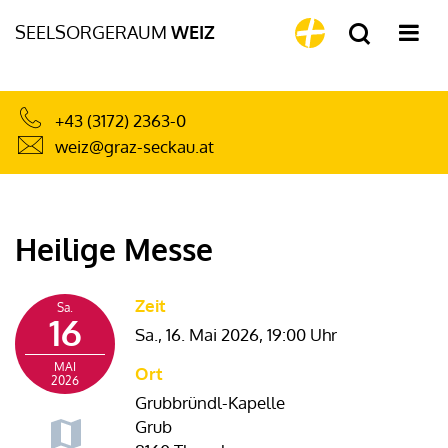
SEELSORGERAUM
WEIZ
+43 (3172) 2363-0
weiz@graz-seckau.at
Heilige Messe
Zeit
Sa.
16
Sa., 16. Mai 2026,
19:00 Uhr
MAI
Ort
2026
Grubbründl-Kapelle
Grub